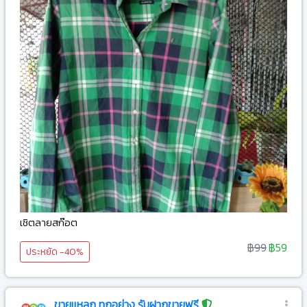
เชิตลายสก๊อต
฿99
฿59
ประหยัด -40%
ขายแหลก ทุกอย่าง รับฝากขายฟรี