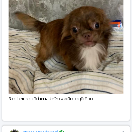
ชิวาว่า ขนยาว สีน้ำตาลน่ารัก เพศเมีย อายุ11เดือน
-