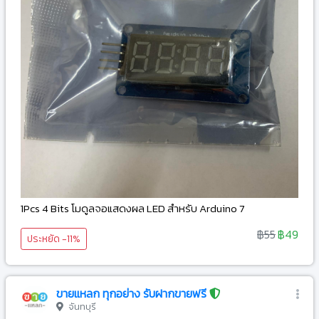
1Pcs 4 Bits โมดูลจอแสดงผล LED สำหรับ Arduino 7
฿55
฿49
ประหยัด -11%
ขายแหลก ทุกอย่าง รับฝากขายฟรี
จันทบุรี