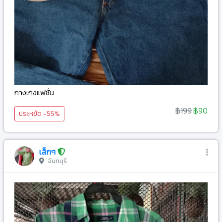
กางเกงแฟชั่น
฿199
฿90
ประหยัด -55%
เล็กๆ
จันทบุรี