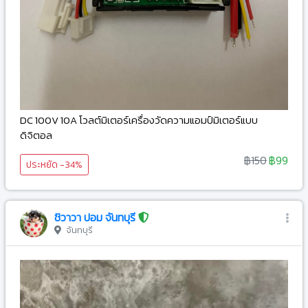
DC 100V 10A โวลต์มิเตอร์เครื่องวัดความแอมป์มิเตอร์แบบ
ดิจิตอล
฿150
฿99
ประหยัด -34%
ชิวาวา ปอม จันทบุรี
จันทบุรี