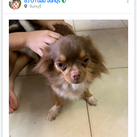
ชิวาวา ปอม จันทบุรี
จันทบุรี