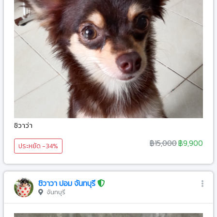
ชิวาว่า
฿15,000
฿9,900
ประหยัด -34%
ชิวาวา ปอม จันทบุรี
จันทบุรี