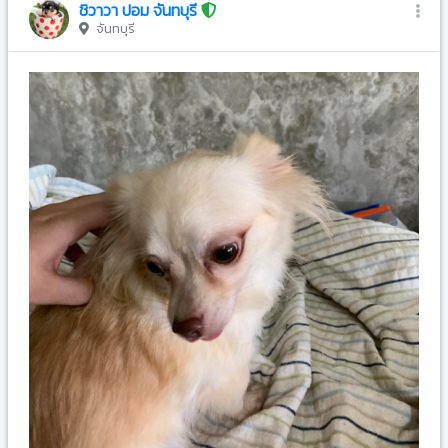
ชิวาวา ปอม จันทบุรี
จันทบุรี