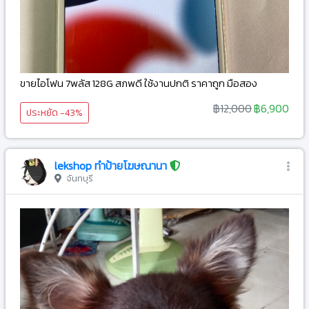
ขายไอโฟน 7พลัส 128G สภพดี ใช้งานปกติ ราคาถูก มือสอง
฿12,000
฿6,900
ประหยัด -43%
lekshop ทำป้ายโฆษณานา
จันทบุรี