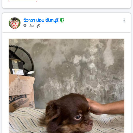
ชิวาวา ปอม จันทบุรี
จันทบุรี