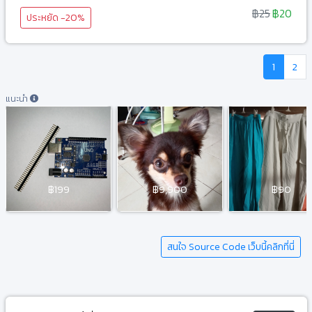
฿25
฿20
ประหยัด -20%
1
2
แนะนำ
฿199
฿9,900
฿90
สนใจ Source Code เว็บนี้คลิกที่นี่