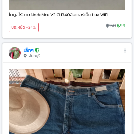
โมดูลไร้สาย NodeMcu V3 CH340อินเทอร์เน็ต Lua WIFI
฿150
฿99
ประหยัด -34%
เล็กๆ
จันทบุรี