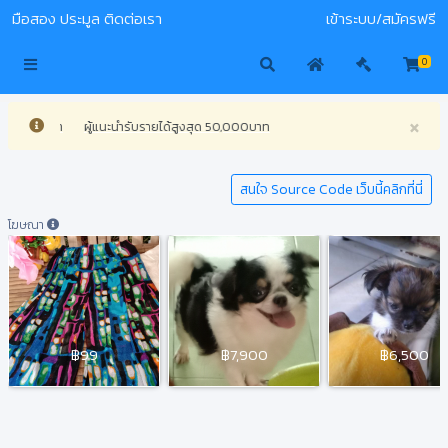
มือสอง
ประมูล
ติดต่อเรา
เข้าระบบ/สมัครฟรี
0
×
รับรายได้สูงสุด 50,000บาท
สนใจ Source Code เว็บนี้คลิกที่นี่
โฆษณา
฿99
฿7,900
฿6,500