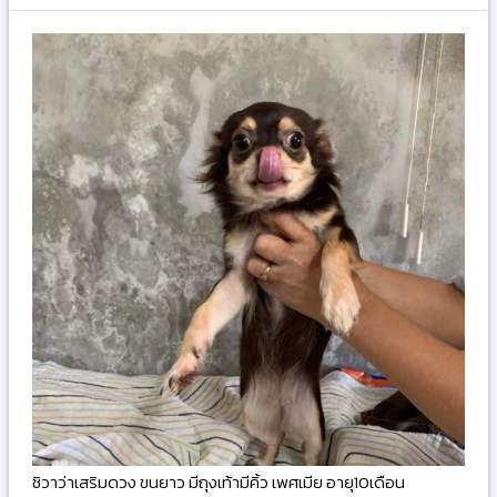
ชิวาว่าเสริมดวง ขนยาว มีถุงเท้ามีคิ้ว เพศเมีย อายุ10เดือน