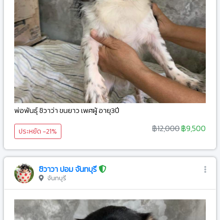
พ่อพันธุ์ ชิวาว่า ขนยาว เพศผู้ อายุ3ปี
฿12,000
฿9,500
ประหยัด -21%
ชิวาวา ปอม จันทบุรี
จันทบุรี