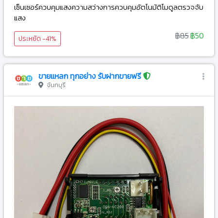
เซ็นเซอร์ควบคุมแสงความสว่างการควบคุมอัตโนมัติโมดูลตรวจจับ
แสง
฿85
฿50
ประหยัด -41%
ขายแหลก ทุกอย่าง รับฝากขายฟรี
จันทบุรี