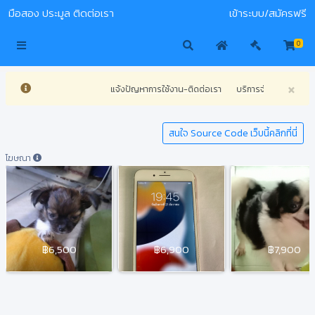
มือสอง
ประมูล
ติดต่อเรา
เข้าระบบ/สมัครฟรี
0
×
แจ้งปัญหาการใช้งาน-ติดต่อเรา
บริการจัดทำเว็บไซต์ทุ
สนใจ Source Code เว็บนี้คลิกที่นี่
โฆษณา
฿6,500
฿6,900
฿7,900