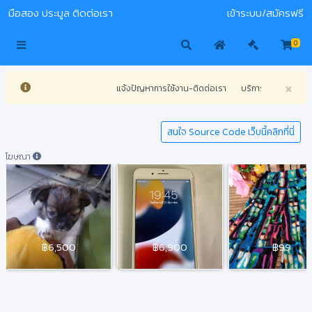
มือสอง
ประมูล
ติดต่อเรา
เข้าระบบ/สมัครฟรี
0
×
แจ้งปัญหาการใช้งาน-ติดต่อเรา
บริการจัดทำเว็บไซต์
สนใจ Source Code เว็บนี้คลิกที่นี่
โฆษณา
฿6,500
฿6,900
฿99