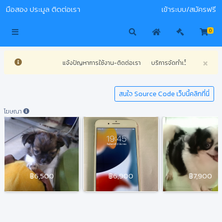
มือสอง
ประมูล
ติดต่อเรา
เข้าระบบ/สมัครฟรี
0
×
แจ้งปัญหาการใช้งาน-ติดต่อเรา
บริการจัดทำเว็บไซต์ทุกประเภ
สนใจ Source Code เว็บนี้คลิกที่นี่
โฆษณา
฿6,500
฿6,900
฿7,900