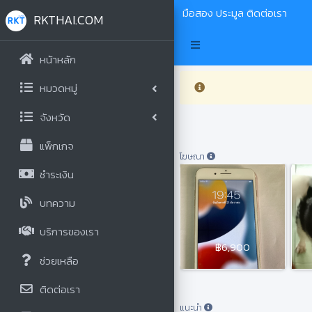
มือสอง
ประมูล
ติดต่อเรา
RKTHAI.COM
หน้าหลัก
หมวดหมู่
จังหวัด
แพ็กเกจ
โฆษณา
ชำระเงิน
บทความ
บริการของเรา
฿6,900
ช่วยเหลือ
ติดต่อเรา
แนะนำ