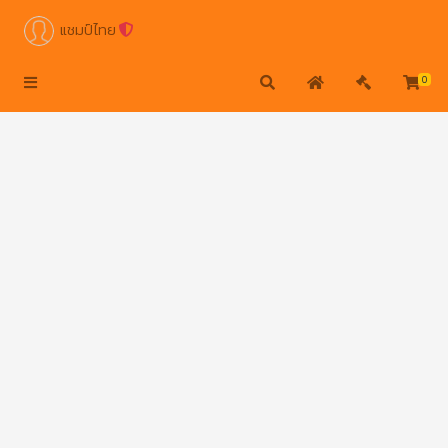
แชมป์ไทย
0