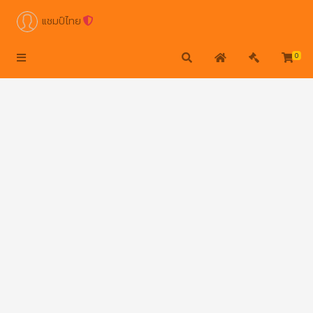
แชมป์ไทย
0