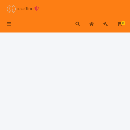
แชมป์ไทย
0