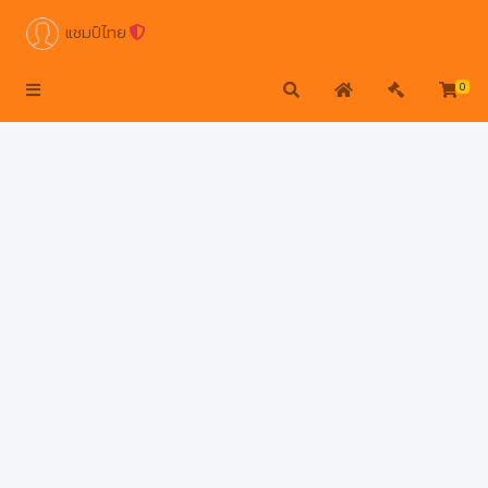
แชมป์ไทย
0