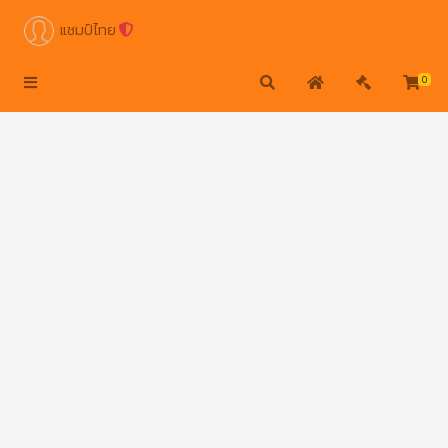
แชมป์ไทย
0