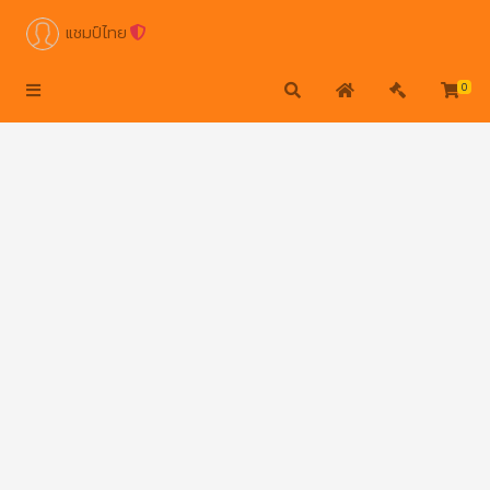
แชมป์ไทย
0