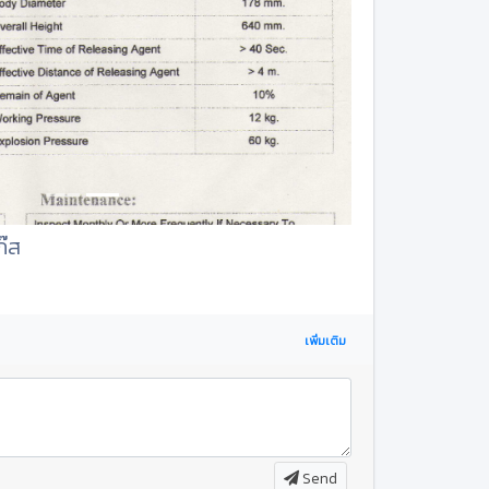
ก๊ส
เพิ่มเติม
Send