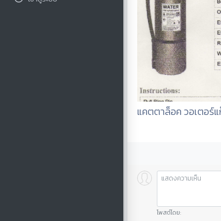
แคตตาล็อค วอเตอร์แ
โพสต์โดย: