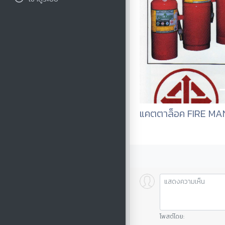
แคตตาล็อค FIRE MA
โพสต์โดย: