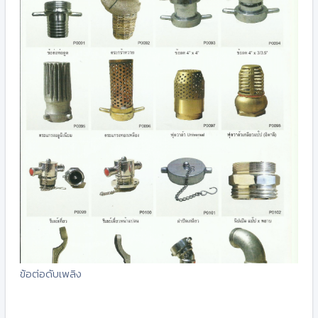
ข้อต่อดับเพลิง
-