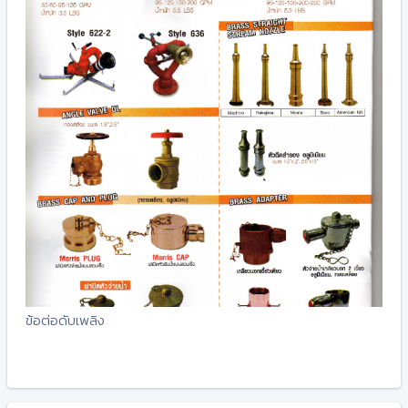
ข้อต่อดับเพลิง
-