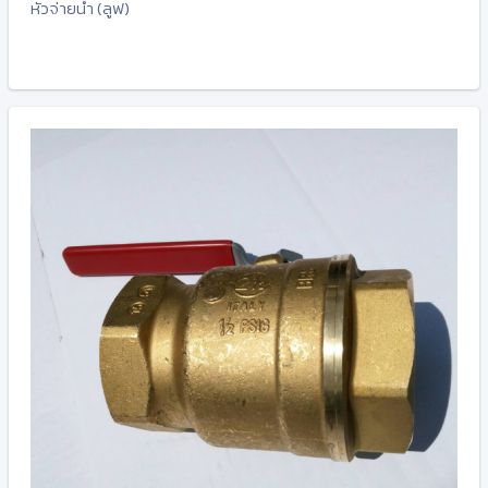
หัวจ่ายน้ำ (ลูฟ)
-