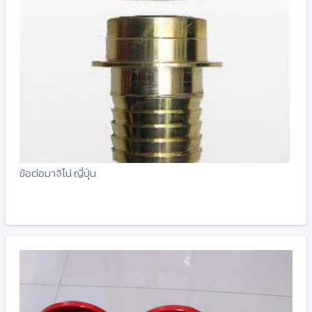
ข้อต่อมาจิโน่ ญี่ปุ่น
-