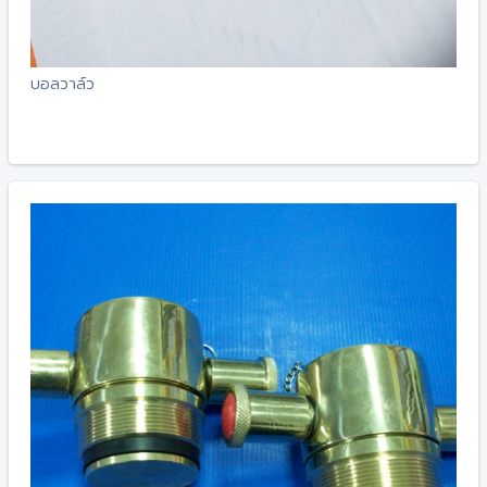
บอลวาล์ว
-