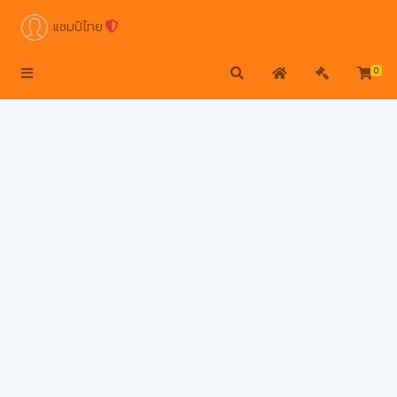
แชมป์ไทย
0