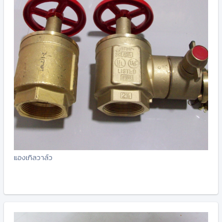
แองเกิลวาล์ว
-