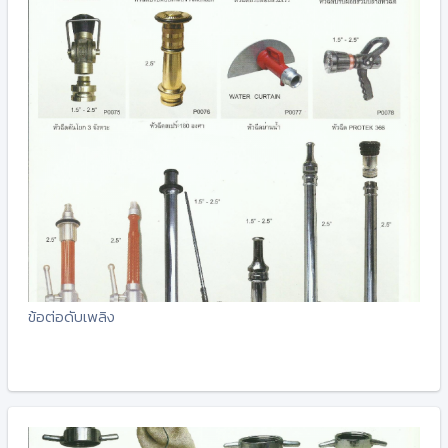
ข้อต่อดับเพลิง
-