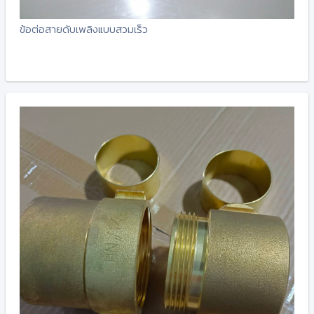
ข้อต่อสายดับเพลิงแบบสวมเร็ว
-