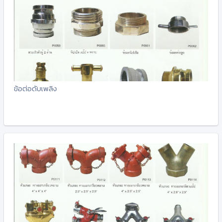
ข้อต่อดับเพลิง
-